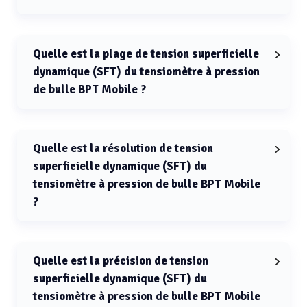
La capacité mémoire du tensiomètre à pression de
bulle BPT Mobile est jusqu’à 20000000 mesures.
Quelle est la plage de tension superficielle
dynamique (SFT) du tensiomètre à pression
de bulle BPT Mobile ?
La plage de tension superficielle dynamique (SFT) du
tensiomètre à pression de bulle BPT Mobile est de 10 à
100 mN/m.
Quelle est la résolution de tension
superficielle dynamique (SFT) du
tensiomètre à pression de bulle BPT Mobile
?
La résolution de tension superficielle dynamique (SFT)
du tensiomètre à pression de bulle BPT Mobile est de
0,1 mN/m.
Quelle est la précision de tension
superficielle dynamique (SFT) du
tensiomètre à pression de bulle BPT Mobile