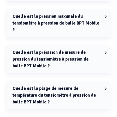
La tolérance de régulation (âge de surface) du
tensiomètre à pression de bulle BPT Mobile est de 10 %
(max.).
Quelle est la pression maximale du
tensiomètre à pression de bulle BPT Mobile
?
La pression maximale du tensiomètre à pression de
bulle BPT Mobile est de 1,25 kPa.
Quelle est la précision de mesure de
pression du tensiomètre à pression de
bulle BPT Mobile ?
La précision de mesure de pression du tensiomètre à
pression de bulle BPT Mobile est de 2 %.
Quelle est la plage de mesure de
température du tensiomètre à pression de
bulle BPT Mobile ?
La plage de mesure de température du tensiomètre à