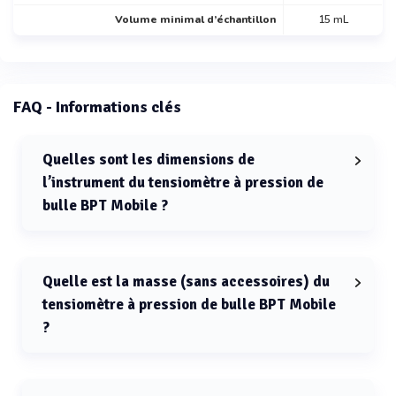
Volume minimal d’échantillon
15 mL
FAQ - Informations clés
Quelles sont les dimensions de
l’instrument du tensiomètre à pression de
bulle BPT Mobile ?
Les dimensions de l’instrument du tensiomètre à
pression de bulle BPT Mobile sont de 85 mm × 55 mm (L
× P) et 220 mm de hauteur.
Quelle est la masse (sans accessoires) du
tensiomètre à pression de bulle BPT Mobile
?
La masse (sans accessoires) du tensiomètre à pression
de bulle BPT Mobile est de 600 g.