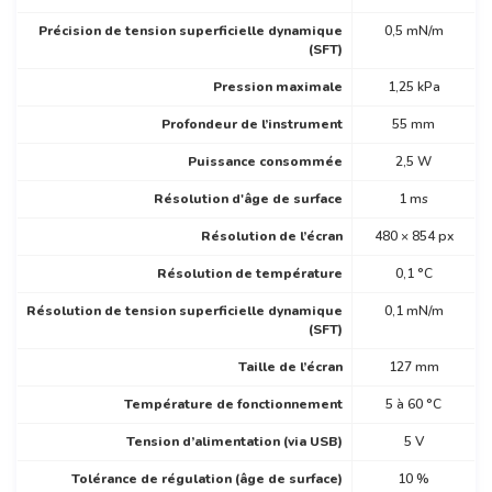
Précision de tension superficielle dynamique
0,5 mN/m
(SFT)
Pression maximale
1,25 kPa
Profondeur de l’instrument
55 mm
Puissance consommée
2,5 W
Résolution d'âge de surface
1 ms
Résolution de l’écran
480 × 854 px
Résolution de température
0,1 °C
Résolution de tension superficielle dynamique
0,1 mN/m
(SFT)
Taille de l’écran
127 mm
Température de fonctionnement
5 à 60 °C
Tension d’alimentation (via USB)
5 V
Tolérance de régulation (âge de surface)
10 %