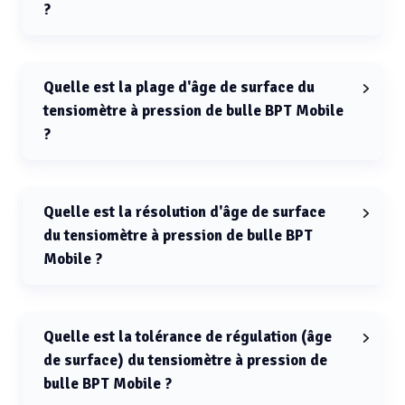
?
La précision de tension superficielle dynamique (SFT)
du tensiomètre à pression de bulle BPT Mobile est de
0,5 mN/m.
Quelle est la plage d'âge de surface du
tensiomètre à pression de bulle BPT Mobile
?
La plage d'âge de surface du tensiomètre à pression
de bulle BPT Mobile est de 10 à 30000 ms.
Quelle est la résolution d'âge de surface
du tensiomètre à pression de bulle BPT
Mobile ?
La résolution d'âge de surface du tensiomètre à
pression de bulle BPT Mobile est de 1 ms.
Quelle est la tolérance de régulation (âge
de surface) du tensiomètre à pression de
bulle BPT Mobile ?