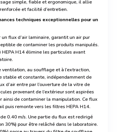
sage simple, fiable et ergonomique, il allie
 renforcée et facilité d’entretien.
nces techniques exceptionnelles pour un
un flux d’air laminaire, garantit un air pur
eptible de contaminer les produits manipulés.
ité HEPA H14 élimine les particules avant
atoire.
entilation, au soufflage et à l’extraction,
de stable et constante, indépendamment de
ux d’air entre par l’ouverture de la vitre de
cules provenant de l’extérieur sont aspirées
r ainsi de contaminer la manipulation. Ce flux
ail puis remonte vers les filtres HEPA H14.
 de 0.40 m/s. Une partie du flux est redirigé
iron 30%) pour être relâché dans le laboratoire.
70%) passe au travers du filtre de soufflage