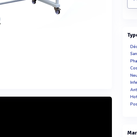
Typ
Déc
San
Pha
Co
Neu
Inf
Ant
Hot
Pos
Mar