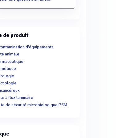
e de produit
ontamination d'équipements
té animale
rmaceutique
smétique
rologie
ectiologie
icancéreux
te à flux laminaire
te de sécurité microbiologique PSM
que