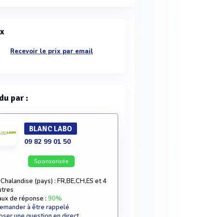
ix
Recevoir le prix par email
du par :
BLANC LABO
09 82 99 01 50
Sponsorisée
Chalandise (pays) : FR,BE,CH,ES et 4
utres
aux de réponse :
90%
emander à être rappelé
oser une question en direct