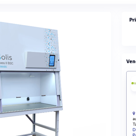
Pr
Ven
a
T
D
P