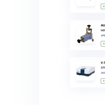
4
MI
SP
4
V
SP
JA
3