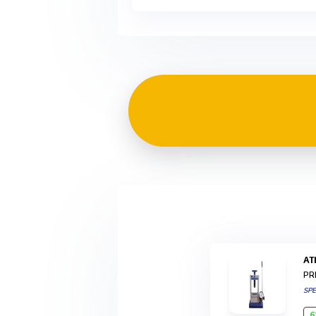
A
PR
SP
6