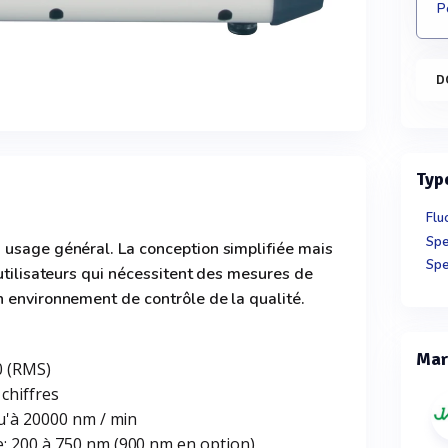
P
D
Typ
Flu
Spe
 usage général. La conception simplifiée mais
Spe
 utilisateurs qui nécessitent des mesures de
 environnement de contrôle de la qualité.
Mar
0 (RMS)
chiffres
u'à 20000 nm / min
 200 à 750 nm (900 nm en option)