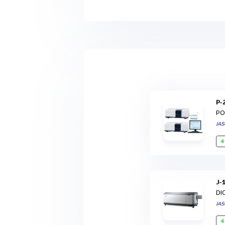
P
PO
JA
4
J
DI
JA
4