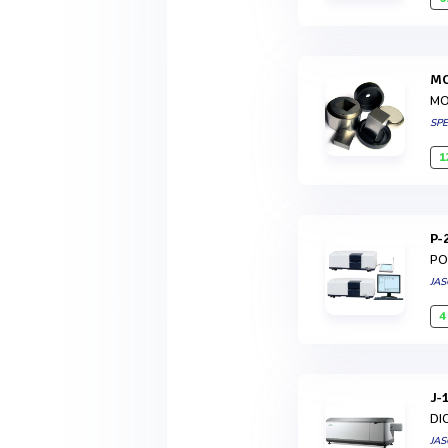
MO
SP
1
P
PO
JA
4
J
DI
JA