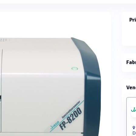
Pr
Fab
Ven
D