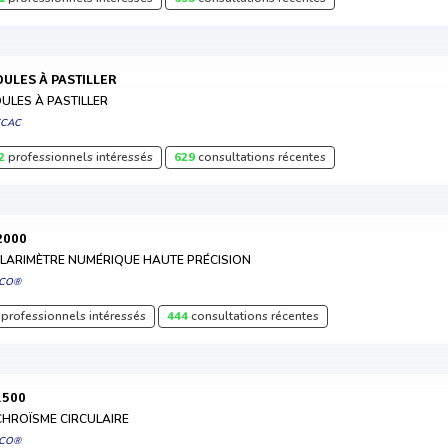
MOULES À PASTILLER
ULES À PASTILLER
ECAC
2
professionnels intéressés
629
consultations récentes
-2000
LARIMÈTRE NUMÉRIQUE HAUTE PRÉCISION
SCO®
professionnels intéressés
444
consultations récentes
-1500
CHROÏSME CIRCULAIRE
SCO®