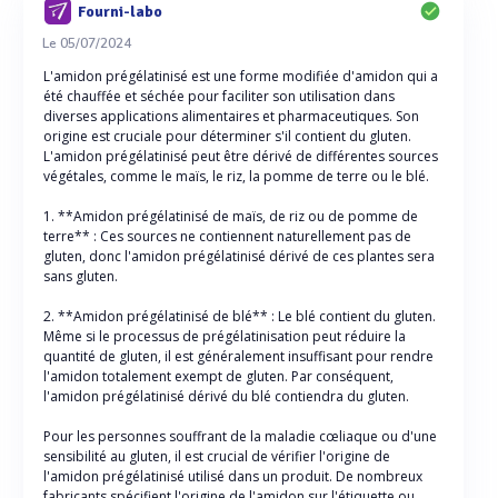
Fourni-labo
Le 05/07/2024
L'amidon prégélatinisé est une forme modifiée d'amidon qui a
été chauffée et séchée pour faciliter son utilisation dans
diverses applications alimentaires et pharmaceutiques. Son
origine est cruciale pour déterminer s'il contient du gluten.
L'amidon prégélatinisé peut être dérivé de différentes sources
végétales, comme le maïs, le riz, la pomme de terre ou le blé.
1. **Amidon prégélatinisé de maïs, de riz ou de pomme de
terre** : Ces sources ne contiennent naturellement pas de
gluten, donc l'amidon prégélatinisé dérivé de ces plantes sera
sans gluten.
2. **Amidon prégélatinisé de blé** : Le blé contient du gluten.
Même si le processus de prégélatinisation peut réduire la
quantité de gluten, il est généralement insuffisant pour rendre
l'amidon totalement exempt de gluten. Par conséquent,
l'amidon prégélatinisé dérivé du blé contiendra du gluten.
Pour les personnes souffrant de la maladie cœliaque ou d'une
sensibilité au gluten, il est crucial de vérifier l'origine de
l'amidon prégélatinisé utilisé dans un produit. De nombreux
fabricants spécifient l'origine de l'amidon sur l'étiquette ou