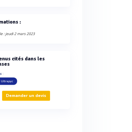
mations :
le : jeudi 2 mars 2023
enus cités dans les
nses
s :
 Ultrapyc
Demander un devis