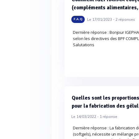
(compléments alimentaires, 
Le 17/01/2023 -
2
réponses
F.A.Q
Dernière réponse : Bonjour IGEPH
selon les directives des BPF COMP
Salutations
Quelles sont les proportions
pour la fabrication des gélul
Le 14/03/2022 -
1
réponse
Dernière réponse : La fabrication 
(softgels), nécessite un mélange pré