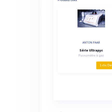
Produits cités
ANTON PAAR
Série Ultrapyc
Pycnomètre à gaz
1 clic De