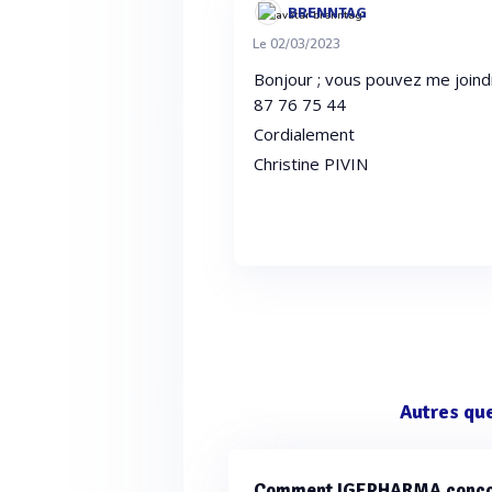
BRENNTAG
Le 02/03/2023
Bonjour ; vous pouvez me join
87 76 75 44
Cordialement
Christine PIVIN
Autres qu
Comment IGEPHARMA conçoit