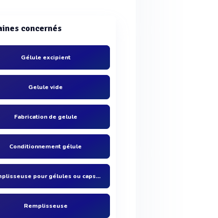
ines concernés
Gélule excipient
Gelule vide
Fabrication de gelule
Conditionnement gélule
Remplisseuse pour gélules ou capsules
Remplisseuse