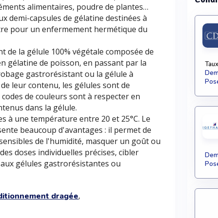
léments alimentaires, poudre de plantes…
x demi-capsules de gélatine destinées à
autre pour un enfermement hermétique du
ant de la gélule 100% végétale composée de
 en gélatine de poisson, en passant par la
Taux
nrobage gastrorésistant ou la gélule à
Dema
Pose
 de leur contenu, les gélules sont de
es codes de couleurs sont à respecter en
ntenus dans la gélule.
es à une température entre 20 et 25°C. Le
ente beaucoup d'avantages : il permet de
sensibles de l'humidité, masquer un goût ou
es doses individuelles précises, cibler
Dema
 aux gélules gastrorésistantes ou
Pose
,
ditionnement dragée