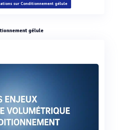
Voir plus
isations sur Conditionnement gélule
ditionnement gélule