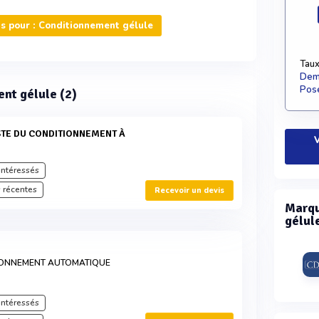
s pour : Conditionnement gélule
Taux
Dema
Pose
ent gélule (2)
V
intéressés
 récentes
Recevoir un devis
Marqu
gélule
TIONNEMENT AUTOMATIQUE
intéressés