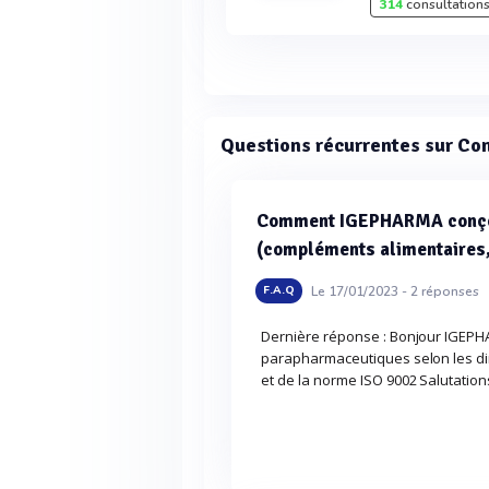
314
consultations
Questions récurrentes sur Co
Comment IGEPHARMA conçoi
(compléments alimentaires,
Le 17/01/2023 -
2
réponses
F.A.Q
Dernière réponse : Bonjour IGEPHA
parapharmaceutiques selon les d
et de la norme ISO 9002 Salutation