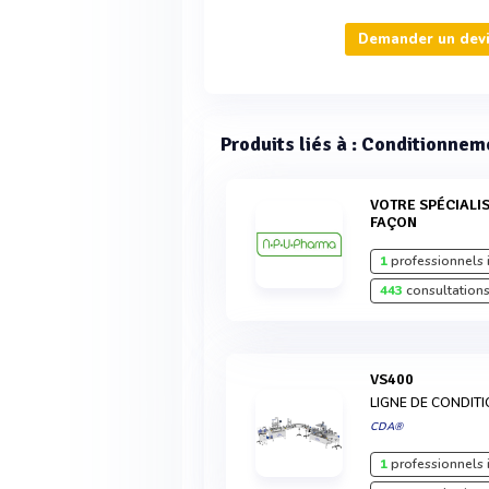
Demander un devi
Produits liés à : Conditionnem
VOTRE SPÉCIALISTE DU CONDITIONNEMENT À
FAÇON
1
professionnels 
443
consultations
VS400
LIGNE DE CONDI
CDA®
1
professionnels 