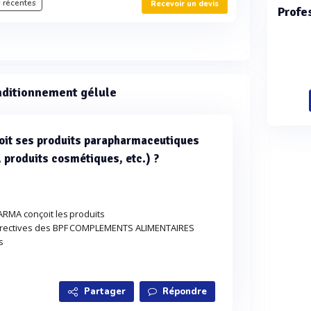
 récentes
Recevoir un devis
Profe
nditionnement gélule
t ses produits parapharmaceutiques
 produits cosmétiques, etc.) ?
RMA conçoit les produits
irectives des BPF COMPLEMENTS ALIMENTAIRES
s
Partager
Répondre