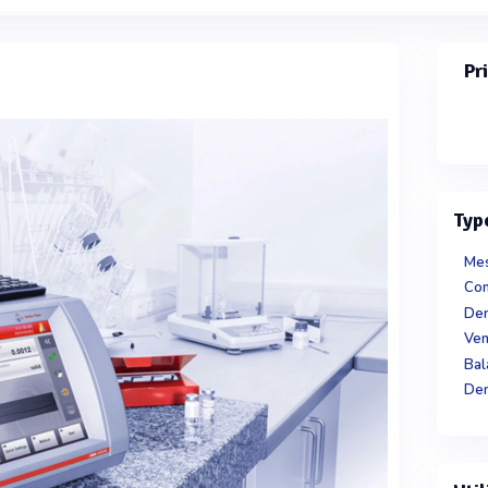
Pr
Typ
Mes
Con
Den
Ven
Bal
Den