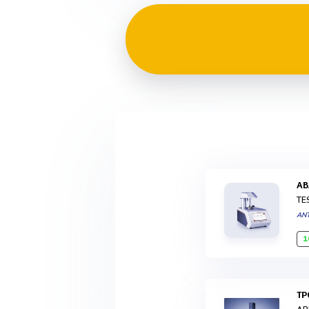
A
TE
AN
1
T