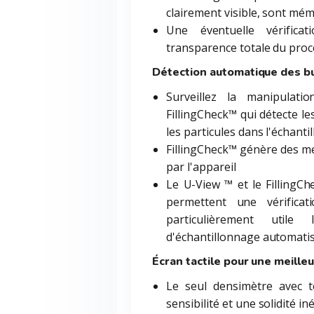
clairement visible, sont m
Une éventuelle vérifica
transparence totale du pro
Détection automatique des bu
Surveillez la manipulati
FillingCheck™ qui détecte le
les particules dans l'échanti
FillingCheck™ génère des m
par l'appareil
Le U-View ™ et le FillingCh
permettent une vérificat
particulièrement util
d'échantillonnage automati
Écran tactile pour une meilleu
Le seul densimètre avec t
sensibilité et une solidité