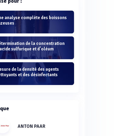
isé pour :
ne analyse complète des boissons
azeuses
étermination de la concentration
acide sulfurique et d'oléum
sure de la densité des agents
ttoyants et des désinfectants
que
ANTON PAAR