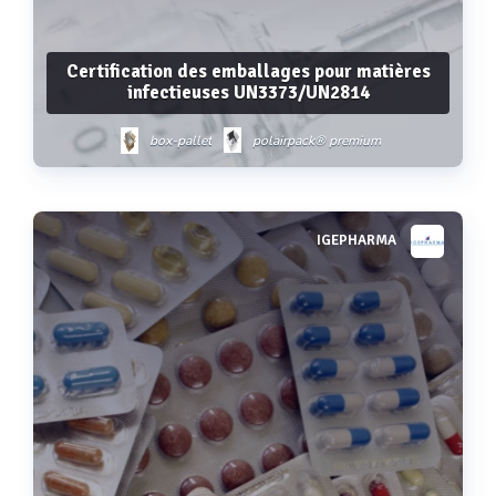
Certification des emballages pour matières
infectieuses UN3373/UN2814
box-pallet
polairpack® premium
polairpack® standard
polairkub
polairpack® reutilisable
IGEPHARMA
Voir plus